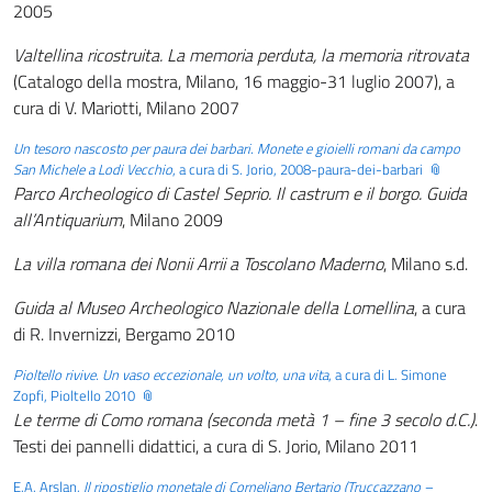
2005
Valtellina ricostruita. La memoria perduta, la memoria ritrovata
(Catalogo della mostra, Milano, 16 maggio-31 luglio 2007), a
cura di V. Mariotti, Milano 2007
Un tesoro nascosto per paura dei barbari. Monete e gioielli romani da campo
San Michele a Lodi Vecchio
, a cura di S. Jorio, 2008-paura-dei-barbari
Parco Archeologico di Castel Seprio. Il castrum e il borgo. Guida
all’Antiquarium
, Milano 2009
La villa romana dei Nonii Arrii a Toscolano Maderno
, Milano s.d.
Guida al Museo Archeologico Nazionale della Lomellina
, a cura
di R. Invernizzi, Bergamo 2010
Pioltello rivive. Un vaso eccezionale, un volto, una vita
, a cura di L. Simone
Zopfi, Pioltello 2010
Le terme di Como romana (seconda metà 1 – fine 3 secolo d.C.)
.
Testi dei pannelli didattici, a cura di S. Jorio, Milano 2011
E.A. Arslan,
Il ripostiglio monetale di Corneliano Bertario (Truccazzano –